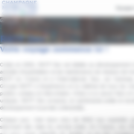
contenu
Panneau de gestion des cookies
principal
Voyages 
Accueil
RATP Dev
RATP Dev
Votre voyage commence ici !
Créée en 2002, RATP Dev est dédiée au développement et
activités d'exploitation et de maintenance de réseaux de 
RATP en France et à l'international. Bus, car tramway,
Groupe RATP a l’expérience et la maîtrise de tous les m
publics urbains et interurbains. Grâce à ce savoir-faire et
uniques, RATP Dev propose un partenariat solide et dur
développement local des collectivités.
Chaque jour, c’est donc plus de 8500 bus exploités 
sillonnent des villes du monde entier. En France, nos 3