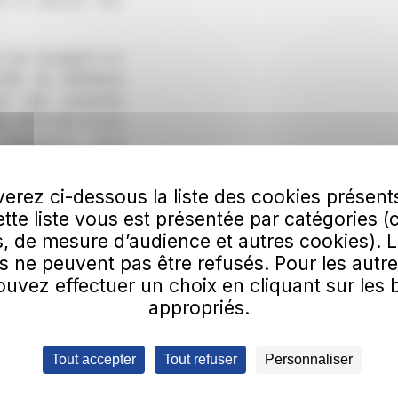
rs et assurer leur
rs qui voyagent sur
ls de billettique
que des systèmes
os véhicules et aux
s voyageurs, nous
ocales et aux choix
s maximum tant sur
erez ci-dessous la liste des cookies présent
tique.
Cette liste vous est présentée par catégories (
, de mesure d’audience et autres cookies). 
our chacun
s ne peuvent pas être refusés. Pour les autre
uvez effectuer un choix en cliquant sur les
 urbains, services
appropriés.
s et transport à la
mobilité réduite,
x voisins, services
Tout accepter
Tout refuser
Personnaliser
ue jour un service
ns les meilleures