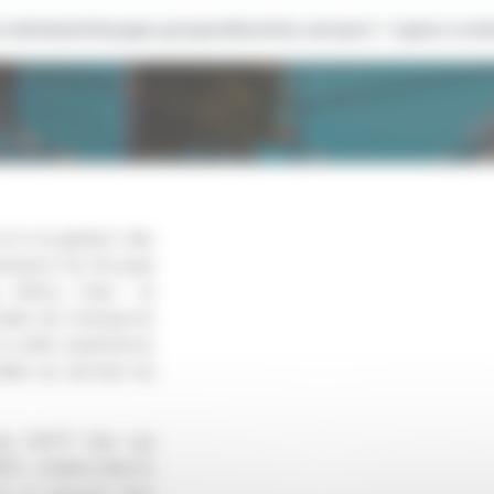
individuels
Voyages groupes
Navettes aéroport
Lignes scola
 à la gestion des
transport du Groupe
 métro, train : le
odes de transports
 à cette expérience
able au service du
par RATP Dev qui
000 collaborateurs