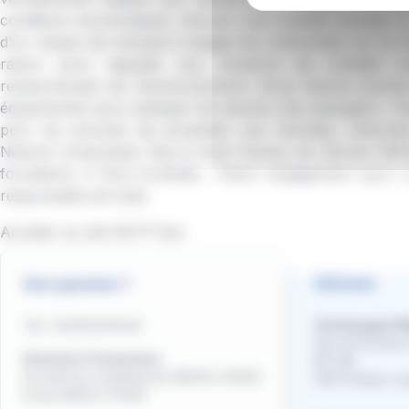
conditions économiques. Assurer une mobilité durable L
d’un réseau de transport engage les collectivités sur le l
raison pour laquelle nos solutions de mobilité s
respectueuses de l’environnement. Nous faisons évolu
équipements pour anticiper les besoins des passagers : Na
pour les services de proximité, bus hybrides, véhicul
Naturel Compressé, Bus à Haut Niveau de Service (BH
formations à l’éco-conduite... Notre engagement pour
responsable est total.
Accéder au site
RATP-Dev
Adresse
Une question ?
Champagne Mo
Tél : 03.26.50.59.40
Rue du Docteur
Horaires d'ouverture
BP 148
Du lundi au vendredi de 08h30 à 12h00
51873 Reims C
et de 14h00 à 17h00