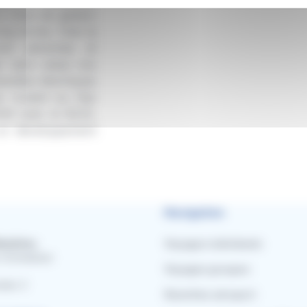
e choix de gestion
ong terme. C’est la
ont pérennes et
er sans cesse nos
vettes électriques
es roulant au Gaz
NS avec le B3.0),
 un développement
Navigation
bilités
Voyages individuels
 Schweitzer
Voyages groupes
edex 3
Navettes aéroport