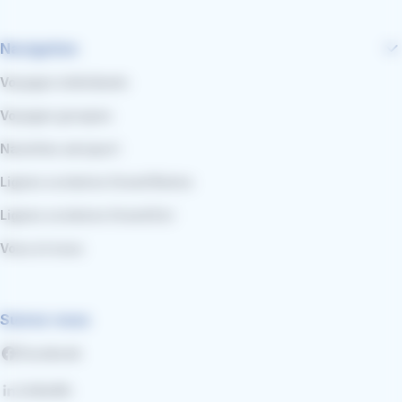
Navigation
Voyages individuels
Voyages groupes
Navettes aéroport
Lignes scolaires Grand Reims
Lignes scolaires Grand Est
Vous et nous
Suivez-nous
Facebook
LinkedIn