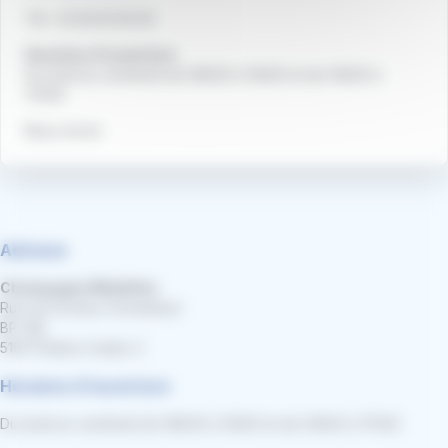
Tél : 03.26.50.59.40
Horaires d'ouverture
Du lundi au vendredi de 08h30 à 12h00 et de 14h00 à
17h00
Nous écrire
Adresse
Champagne Mobilités
Rue du Docteur Schweitzer
BP 148
51873 Reims Cedex 3
Horaires d'ouverture
Du lundi au vendredi de 08h30 à 12h00 et de 14h00 à 17h00