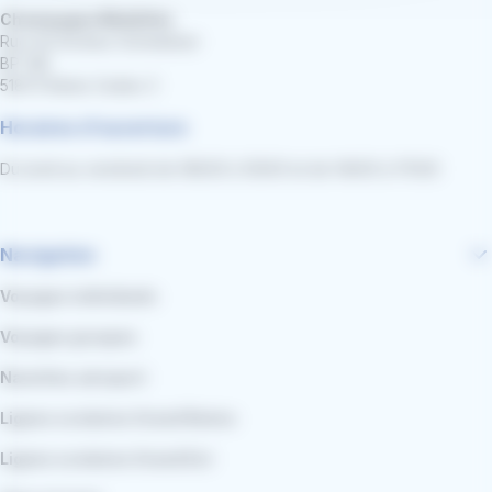
Champagne Mobilités
Rue du Docteur Schweitzer
BP 148
51873 Reims Cedex 3
Horaires d'ouverture
Du lundi au vendredi de 08h30 à 12h00 et de 14h00 à 17h00
Navigation
Voyages individuels
Voyages groupes
Navettes aéroport
Lignes scolaires Grand Reims
Lignes scolaires Grand Est