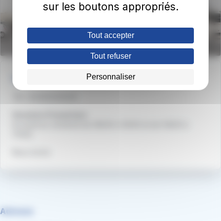
sur les boutons appropriés.
Tout accepter
Tout refuser
Personnaliser
Une question ?
Tél : 03.26.50.59.40
Horaires d'ouverture
Du lundi au vendredi de 08h30 à 12h00 et de 14h00 à
17h00
Nous écrire
Adresse